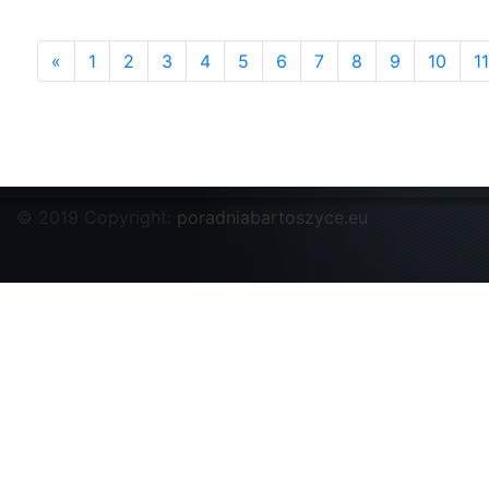
«
1
2
3
4
5
6
7
8
9
10
11
© 2019 Copyright:
poradniabartoszyce.eu