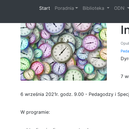
(current)
Start
Poradnia
Biblioteka
ODN
I
Opub
Peda
Dyr
7 w
6 września 2021r. godz. 9.00 - Pedagodzy i Specj
W programie: