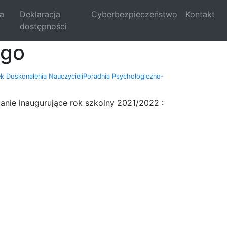
la
Deklaracja
Cyberbezpieczeństwo
Kontakt
dostępności
ego
k Doskonalenia Nauczycieli
Poradnia Psychologiczno-
kanie inaugurujące rok szkolny 2021/2022 :