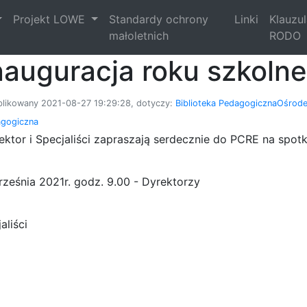
Projekt LOWE
Standardy ochrony
Linki
Klauzu
małoletnich
RODO
nauguracja roku szkoln
likowany 2021-08-27 19:29:28, dotyczy:
Biblioteka Pedagogiczna
Ośrode
gogiczna
ektor i Specjaliści zapraszają serdecznie do PCRE na spot
rześnia 2021r. godz. 9.00 - Dyrektorzy
aliści