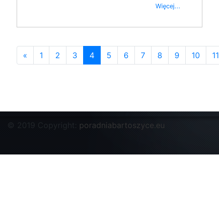
Więcej...
«
1
2
3
4
5
6
7
8
9
10
11
© 2019 Copyright:
poradniabartoszyce.eu