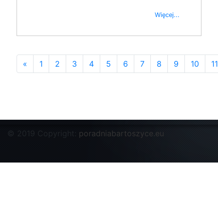
Więcej...
«
1
2
3
4
5
6
7
8
9
10
11
© 2019 Copyright:
poradniabartoszyce.eu