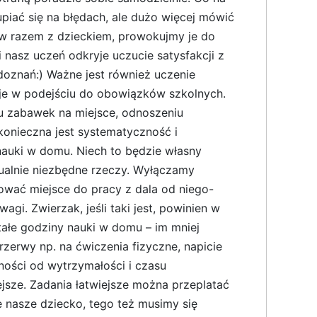
piać się na błędach, ale dużo więcej mówić
tów razem z dzieckiem, prowokujmy je do
nasz uczeń odkryje uczucie satysfakcji z
doznań:) Ważne jest również uczenie
je w podejściu do obowiązków szkolnych.
u zabawek na miejsce, odnoszeniu
onieczna jest systematyczność i
nauki w domu. Niech to będzie własny
tualnie niezbędne rzeczy. Wyłączamy
ować miejsce do pracy z dala od niego-
gi. Zwierzak, jeśli taki jest, powinien w
tałe godziny nauki w domu – im mniej
przerwy np. na ćwiczenia fizyczne, napicie
żności od wytrzymałości i czasu
ejsze. Zadania łatwiejsze można przeplatać
e nasze dziecko, tego też musimy się