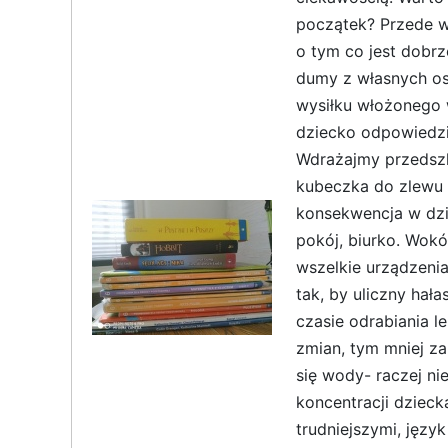
początek? Przede w
o tym co jest dobrz
dumy z własnych osi
wysiłku włożonego 
dziecko odpowiedzi
Wdrażajmy przedszk
kubeczka do zlewu 
konsekwencja w dzi
pokój, biurko. Wokó
wszelkie urządzenia
tak, by uliczny hała
czasie odrabiania 
zmian, tym mniej za
się wody- raczej ni
koncentracji dzieck
trudniejszymi, języ