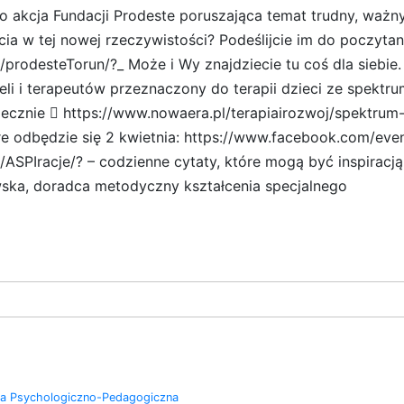
 to akcja Fundacji Prodeste poruszająca temat trudny, waż
a w tej nowej rzeczywistości? Podeślijcie im do poczytan
prodesteTorun/?_ Może i Wy znajdziecie tu coś dla siebie.
eli i terapeutów przeznaczony do terapii dzieci ze spekt
ecznie  https://www.nowaera.pl/terapiairozwoj/spektru
re odbędzie się 2 kwietnia: https://www.facebook.com/ev
ASPIracje/? – codzienne cytaty, które mogą być inspirac
ska, doradca metodyczny kształcenia specjalnego
ia Psychologiczno-Pedagogiczna