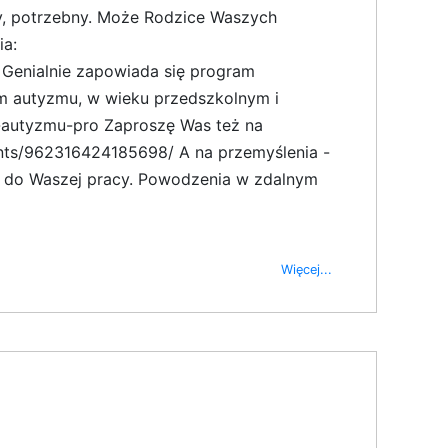
ny, potrzebny. Może Rodzice Waszych
ia:
 Genialnie zapowiada się program
rum autyzmu, w wieku przedszkolnym i
m-autyzmu-pro Zaproszę Was też na
ents/962316424185698/ A na przemyślenia -
ją do Waszej pracy. Powodzenia w zdalnym
Więcej...