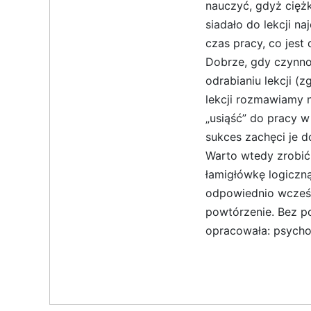
nauczyć, gdyż ciężk
siadało do lekcji n
czas pracy, co jest
Dobrze, gdy czynnoś
odrabianiu lekcji (
lekcji rozmawiamy 
„usiąść” do pracy w
sukces zachęci je d
Warto wtedy zrobić 
łamigłówkę logiczn
odpowiednio wcześni
powtórzenie. Bez p
opracowała: psych