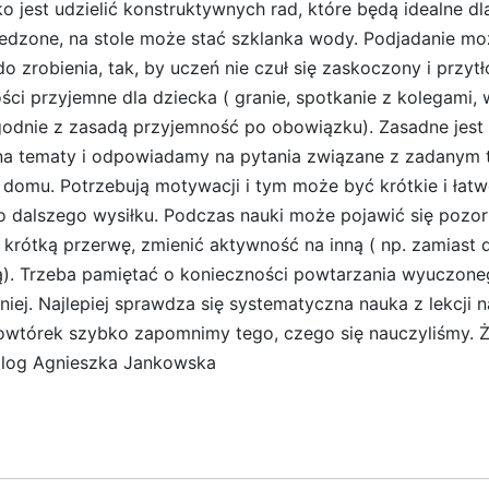
o jest udzielić konstruktywnych rad, które będą idealne d
ajedzone, na stole może stać szklanka wody. Podjadanie m
 do zrobienia, tak, by uczeń nie czuł się zaskoczony i pr
ci przyjemne dla dziecka ( granie, spotkanie z kolegami,
zgodnie z zasadą przyjemność po obowiązku). Zasadne jest
na tematy i odpowiadamy na pytania związane z zadanym t
 domu. Potrzebują motywacji i tym może być krótkie i łatw
o dalszego wysiłku. Podczas nauki może pojawić się pozorn
krótką przerwę, zmienić aktywność na inną ( np. zamiast da
ą). Trzeba pamiętać o konieczności powtarzania wyuczoneg
ej. Najlepiej sprawdza się systematyczna nauka z lekcji 
owtórek szybko zapomnimy tego, czego się nauczyliśmy. 
olog Agnieszka Jankowska