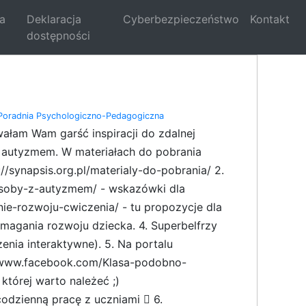
la
Deklaracja
Cyberbezpieczeństwo
Kontakt
dostępności
Poradnia Psychologiczno-Pedagogiczna
łam Wam garść inspiracji do zdalnej
 z autyzmem. W materiałach do pobrania
//synapsis.org.pl/materialy-do-pobrania/ 2.
a-osoby-z-autyzmem/ - wskazówki dla
e-rozwoju-cwiczenia/ - tu propozycje dla
gania rozwoju dziecka. 4. Superbelfrzy
zenia interaktywne). 5. Na portalu
//www.facebook.com/Klasa-podobno-
tórej warto należeć ;)
odzienną pracę z uczniami  6.