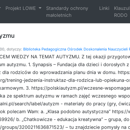
Projekt LOWE
Standardy ochrony
Linki
Klauzu
małoletnich
RODO
tyzmu
00, dotyczy:
Biblioteka Pedagogiczna
Ośrodek Doskonalenia Nauczycieli
SIĄCEM WIEDZY NA TEMAT AUTYZMU. Z tej okazji przygotowa
m autyzmu. 1. Synapsis – Fundacja dla dzieci i dorosłych
taż dla rodziców do wprowadzania planu dnia w domu. https:
.org/trening-jedzenia-instruktaz-dla-rodzica-lub-opiekun
karmowym. 3. https://polskiautyzm.pl/wczesne-wspomagani
ka ze spektrum autyzmu w ramach zajęć wczesnego wspoma
lni.pl/search/label/autyzm - materiały do pracy (gry, ćwic
k polecam Wam: a. „Klasa podobno autystyczna” https:
926/ b. „Chatkowicze - edukacja kreatywna” – grupa, do k
groups/3200211636871523/ – tu znajdziecie pomysły na c