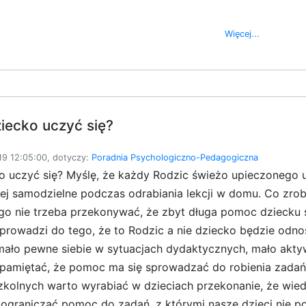
Więcej...
iecko uczyć się?
9 12:05:00, dotyczy:
Poradnia Psychologiczno-Pedagogiczna
o uczyć się? Myślę, że każdy Rodzic świeżo upieczonego u
ej samodzielne podczas odrabiania lekcji w domu. Co zrobić
go nie trzeba przekonywać, że zbyt długa pomoc dziecku 
prowadzi do tego, że to Rodzic a nie dziecko będzie odno
ało pewne siebie w sytuacjach dydaktycznych, mało aktyw
 pamiętać, że pomoc ma się sprowadzać do robienia zadań 
zkolnych warto wyrabiać w dzieciach przekonanie, że wi
ograniczać pomoc do zadań, z którymi nasze dzieci nie po