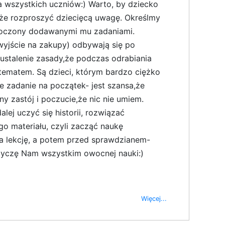
la wszystkich uczniów:) Warto, by dziecko
oże rozproszyć dziecięcą uwagę. Określmy
zytłoczony dodawanymi mu zadaniami.
 wyjście na zakupy) odbywają się po
 ustalenie zasady,że podczas odrabiania
ematem. Są dzieci, którym bardzo ciężko
e zadanie na początek- jest szansa,że
y zastój i poczucie,że nic nie umiem.
lej uczyć się historii, rozwiązać
o materiału, czyli zacząć naukę
na lekcję, a potem przed sprawdzianem-
Życzę Nam wszystkim owocnej nauki:)
Więcej...