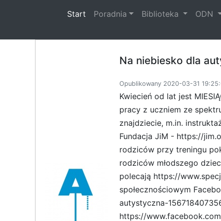
(current)
Start
Poradnia
Biblioteka
ODN
Na niebiesko dla au
Opublikowany 2020-03-31 19:25:
Kwiecień od lat jest MIE
pracy z uczniem ze spektru
znajdziecie, m.in. instruk
Fundacja JiM - https://jim
rodziców przy treningu po
rodziców młodszego dziec
polecają https://www.specja
społecznościowym Faceboo
autystyczna-1567184073569
https://www.facebook.com/