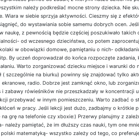
szystkim należy podkreślać mocne strony dziecka. Nie sku
e. Wiara w siebie sprzyja aktywności. Cieszmy się z efek
ągnięć, do wystawiania sobie samemu dobrych ocen. Jeśli 
w naukę, z pewnością będzie częściej poszukiwało takich 
alności- od wczesnego dzieciństwa, co potem zaprocentu
olaki w obowiązki domowe, pamiętaniu o nich- odkładani
itp. By uczeń doprowadzał do końca rozpoczęte zadania, k
ałaniu. Warto zorganizować dziecku miejsce i warunki do 
ł ( szczególnie na biurku) powinny się znajdować tylko ak
 ekranowe, radio. Dobrze jest zamknąć okno, lub zorganiz
s i zabawy rówieśników nie przeszkadzały w koncentracji uwa
lekcji przebywać w innym pomieszczeniu. Warto zadbać o s
kłóceń w pracy. Jeśli lekcji jest dużo, zadbajmy o krótkie 
e na grę na telefonie czy xboxie:) Przerwy planujmy z zale
a- należy pamiętać, że im dłuższy czas nauki, tym one mni
k polski matematyką- wszystko zależy od tego, co preferuj