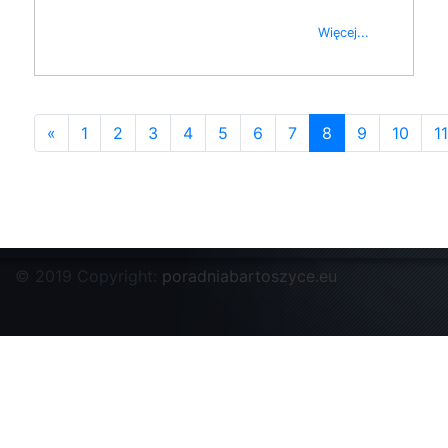
Więcej...
«
1
2
3
4
5
6
7
8
9
10
11
© 2019 Copyright:
poradniabartoszyce.eu