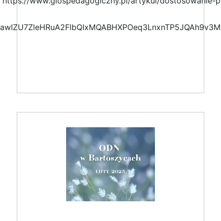
j: https://www.glospedagogiczny.pl/artykul/dostosowanie-
Y2xjawIZU7ZleHRuA2FlbQIxMQABHXPOeq3LnxnTP5JQAh9v