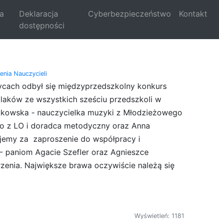
la
Deklaracja
Cyberbezpieczeństwo
Kontakt
dostępności
nia Nauczycieli
ycach odbył się międzyprzedszkolny konkurs
kolaków ze wszystkich sześciu przedszkoli w
Witkowska - nauczycielka muzyki z Młodzieżowego
ego z LO i doradca metodyczny oraz Anna
kujemy za
zaproszenie do współpracy i
- paniom Agacie Szefler oraz Agnieszce
zenia. Największe brawa oczywiście należą się
Wyświetleń: 1181