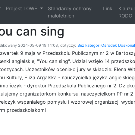
Projekt LOWE
Standardy ochrony
Linki
Klauzu
małoletnich
RODO
ou can sing
likowany 2024-05-09 19:14:08, dotyczy:
Bez kategorii
Ośrodek Doskonale
zwartek 9 maja w Przedszkolu Publicznym nr 2 w Bartosz
senki angielskiej "You can sing". Udział wzięło 14 przedsz
toszycach. Uczestników oceniało jury w składzie: Elena 
u Kultury, Eliza Argalska - nauczycielka języka angielski
limończyk - dyrektor Przedszkola Publicznego nr 2. Dzię
tulujemy organizatorkom konkursu, nauczycielkom PP nr 2 
elczyk wspaniałego pomysłu i wzorowej organizacji wydar
ym przedszkolakom!