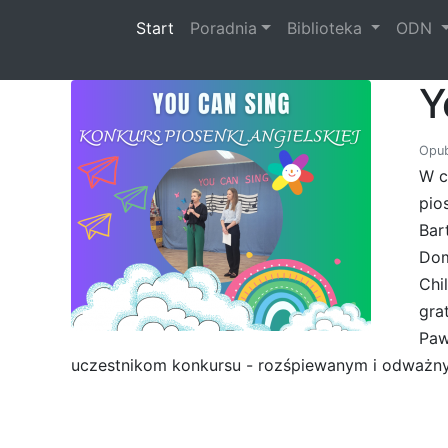
(current)
Start
Poradnia
Biblioteka
ODN
Y
Opub
W c
pio
Bar
Dom
Chi
gra
Paw
uczestnikom konkursu - rozśpiewanym i odważn