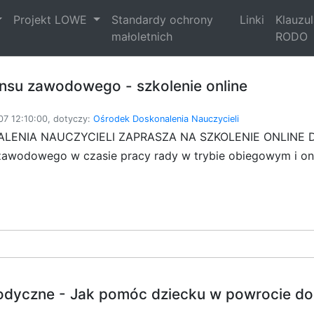
Projekt LOWE
Standardy ochrony
Linki
Klauzu
małoletnich
RODO
nsu zawodowego - szkolenie online
7 12:10:00, dotyczy:
Ośrodek Doskonalenia Nauczycieli
LENIA NAUCZYCIELI ZAPRASZA NA SZKOLENIE ONLINE D
awodowego w czasie pracy rady w trybie obiegowym i on-
odyczne - Jak pomóc dziecku w powrocie do