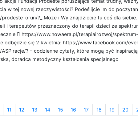
 to akcja Fundacji Prodeste poruszająca temat trudny, waż
a w tej nowej rzeczywistości? Podeślijcie im do poczytan
prodesteTorun/?_ Może i Wy znajdziecie tu coś dla siebie.
eli i terapeutów przeznaczony do terapii dzieci ze spekt
ecznie  https://www.nowaera.pl/terapiairozwoj/spektru
re odbędzie się 2 kwietnia: https://www.facebook.com/ev
ASPIracje/? – codzienne cytaty, które mogą być inspirac
ska, doradca metodyczny kształcenia specjalnego
11
12
13
14
15
16
17
18
19
20