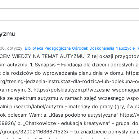
tyzmu
00, dotyczy:
Biblioteka Pedagogiczna
Ośrodek Doskonalenia Nauczycieli
SIĄCEM WIEDZY NA TEMAT AUTYZMU. Z tej okazji przygotowa
m autyzmu. 1. Synapsis – Fundacja dla dzieci i dorosłych
taż dla rodziców do wprowadzania planu dnia w domu. https:
.org/trening-jedzenia-instruktaz-dla-rodzica-lub-opiekun
karmowym. 3. https://polskiautyzm.pl/wczesne-wspomagani
ka ze spektrum autyzmu w ramach zajęć wczesnego wspoma
lni.pl/search/label/autyzm - materiały do pracy (gry, ćwic
k polecam Wam: a. „Klasa podobno autystyczna” https:
926/ b. „Chatkowicze - edukacja kreatywna” – grupa, do k
groups/3200211636871523/ – tu znajdziecie pomysły na c