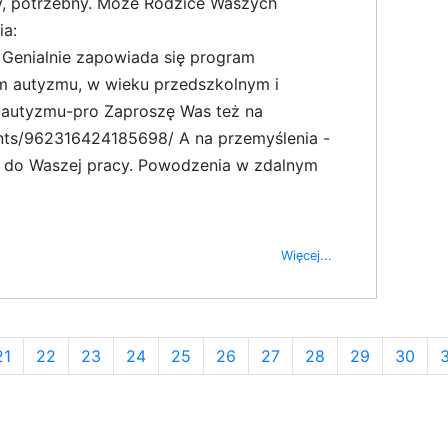
ny, potrzebny. Może Rodzice Waszych
ia:
 Genialnie zapowiada się program
rum autyzmu, w wieku przedszkolnym i
m-autyzmu-pro Zaproszę Was też na
ents/962316424185698/ A na przemyślenia -
ją do Waszej pracy. Powodzenia w zdalnym
Więcej...
21
22
23
24
25
26
27
28
29
30