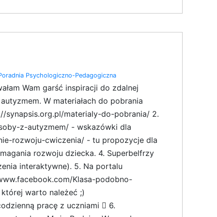
Poradnia Psychologiczno-Pedagogiczna
łam Wam garść inspiracji do zdalnej
 z autyzmem. W materiałach do pobrania
//synapsis.org.pl/materialy-do-pobrania/ 2.
a-osoby-z-autyzmem/ - wskazówki dla
e-rozwoju-cwiczenia/ - tu propozycje dla
gania rozwoju dziecka. 4. Superbelfrzy
zenia interaktywne). 5. Na portalu
//www.facebook.com/Klasa-podobno-
tórej warto należeć ;)
odzienną pracę z uczniami  6.