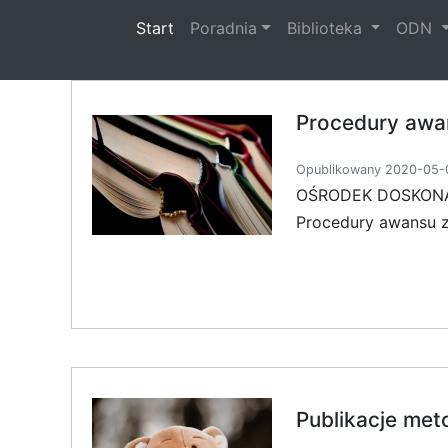
(current)
Start
Poradnia
Biblioteka
ODN
Procedury awa
Opublikowany 2020-05-0
OŚRODEK DOSKONA
Procedury awansu z
Publikacje met