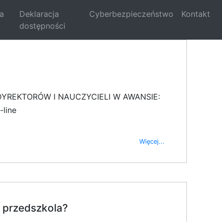
la
Deklaracja
Cyberbezpieczeństwo
Kontakt
dostępności
YREKTORÓW I NAUCZYCIELI W AWANSIE:
line
Więcej...
 przedszkola?