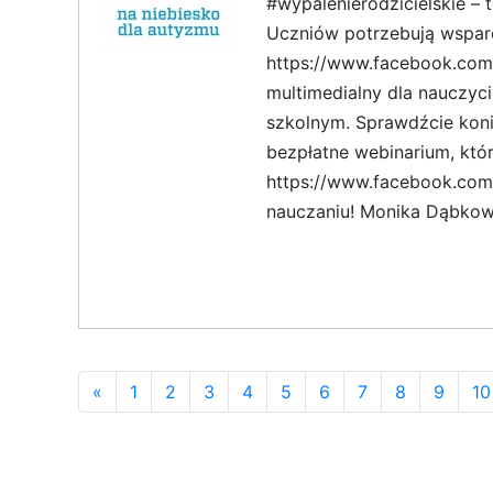
#wypalenierodzicielskie –
Uczniów potrzebują wsparci
https://www.facebook.com/
multimedialny dla nauczyci
szkolnym. Sprawdźcie koni
bezpłatne webinarium, któ
https://www.facebook.com/
nauczaniu! Monika Dąbkow
«
1
2
3
4
5
6
7
8
9
10