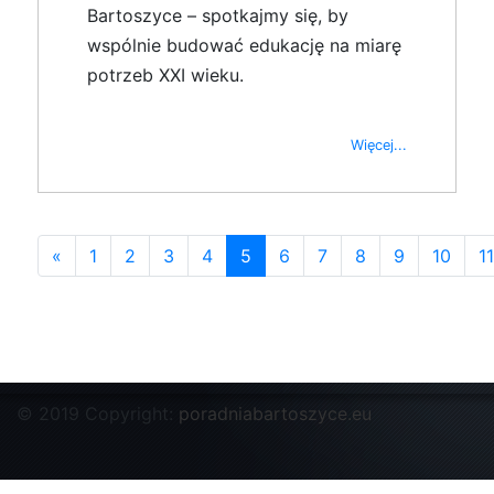
Bartoszyce – spotkajmy się, by
wspólnie budować edukację na miarę
potrzeb XXI wieku.
Więcej...
«
1
2
3
4
5
6
7
8
9
10
11
© 2019 Copyright:
poradniabartoszyce.eu