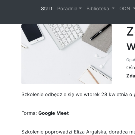
(current)
Start
Poradnia
Biblioteka
ODN
Z
w
Opub
Ośr
Zda
Szkolenie odbędzie się we wtorek 28 kwietnia o 
Forma:
Google Meet
Szkolenie poprowadzi Eliza Argalska, doradca 