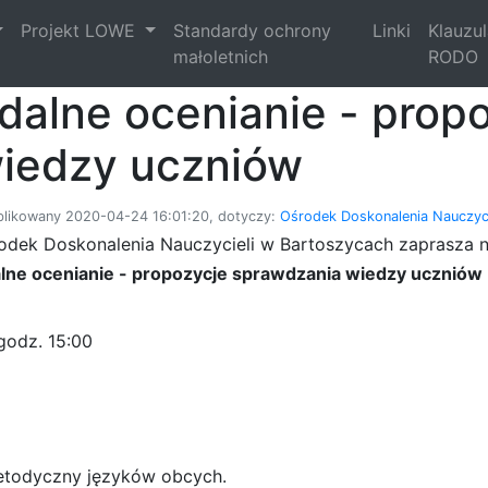
Projekt LOWE
Standardy ochrony
Linki
Klauzu
małoletnich
RODO
dalne ocenianie - prop
iedzy uczniów
likowany 2020-04-24 16:01:20, dotyczy:
Ośrodek Doskonalenia Nauczyci
odek Doskonalenia Nauczycieli w Bartoszycach zaprasza na
lne ocenianie - propozycje sprawdzania wiedzy uczniów
godz. 15:00
metodyczny języków obcych.