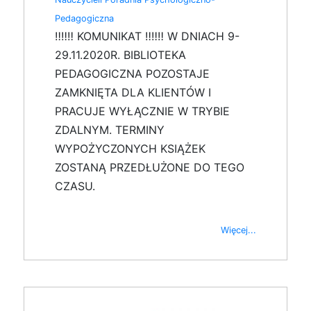
Pedagogiczna
‼️‼️‼️ KOMUNIKAT ‼️‼️‼️ W DNIACH 9-
29.11.2020R. BIBLIOTEKA
PEDAGOGICZNA POZOSTAJE
ZAMKNIĘTA DLA KLIENTÓW I
PRACUJE WYŁĄCZNIE W TRYBIE
ZDALNYM. TERMINY
WYPOŻYCZONYCH KSIĄŻEK
ZOSTANĄ PRZEDŁUŻONE DO TEGO
CZASU.
Więcej...