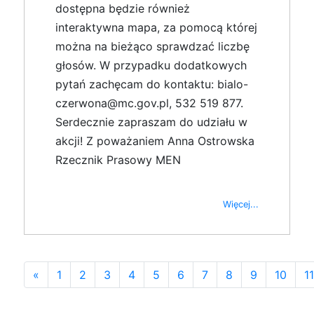
dostępna będzie również
interaktywna mapa, za pomocą której
można na bieżąco sprawdzać liczbę
głosów. W przypadku dodatkowych
pytań zachęcam do kontaktu: bialo-
czerwona@mc.gov.pl, 532 519 877.
Serdecznie zapraszam do udziału w
akcji! Z poważaniem Anna Ostrowska
Rzecznik Prasowy MEN
Więcej...
«
1
2
3
4
5
6
7
8
9
10
11