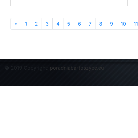
«
1
2
3
4
5
6
7
8
9
10
11
© 2019 Copyright:
poradniabartoszyce.eu