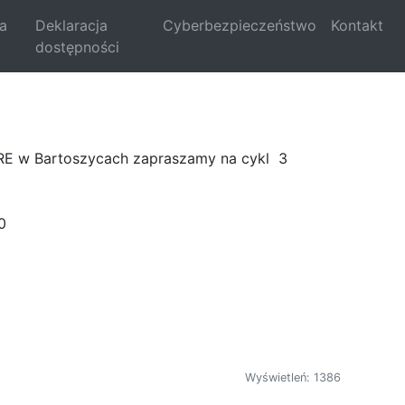
la
Deklaracja
Cyberbezpieczeństwo
Kontakt
dostępności
RE w Bartoszycach zapraszamy na cykl 3
30
Wyświetleń: 1386