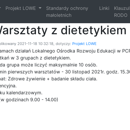
Projekt LOWE
Standardy ochrony
Linki
Klauzu
małoletnich
RODO
arsztaty z dietetykiem
likowany 2021-11-18 10:32:18, dotyczy:
Projekt LOWE
amach działań Lokalnego Ośrodka Rozwoju Edukacji w PC
tkań w 3 grupach z dietetykiem.
da grupa może liczyć maksymalnie 10 osób.
min pierwszych warsztatów - 30 listopad 2021r. godz. 15.
at: Zdrowe żywienie + badanie składu ciała.
encyjna.
oku kalendarzowym.
w godzinach 9.00 - 14.00)