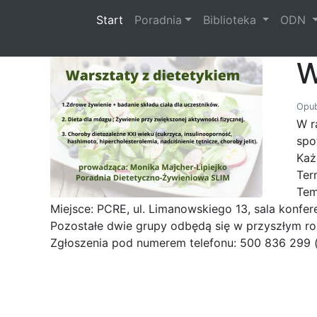
(current)
Start
Poradnia
Biblioteka
ODN
W
Opub
W r
spo
Każ
Ter
Tem
Miejsce: PCRE, ul. Limanowskiego 13, sala konfer
Pozostałe dwie grupy odbędą się w przyszłym r
Zgłoszenia pod numerem telefonu: 500 836 299 (