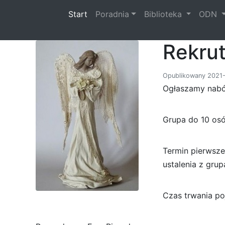
(current)
Start
Poradnia
Biblioteka
ODN
Rekrut
Opublikowany 2021-
Ogłaszamy nabó
Grupa do 10 osó
Termin pierwszeg
ustalenia z gru
Czas trwania po