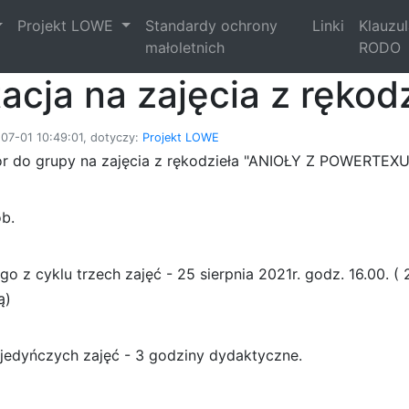
Projekt LOWE
Standardy ochrony
Linki
Klauzu
małoletnich
RODO
acja na zajęcia z rękod
07-01 10:49:01, dotyczy:
Projekt LOWE
r do grupy na zajęcia z rękodzieła "ANIOŁY Z POWERTEXU
b.
o z cyklu trzech zajęć - 25 sierpnia 2021r. godz. 16.00. (
pą)
jedyńczych zajęć - 3 godziny dydaktyczne.