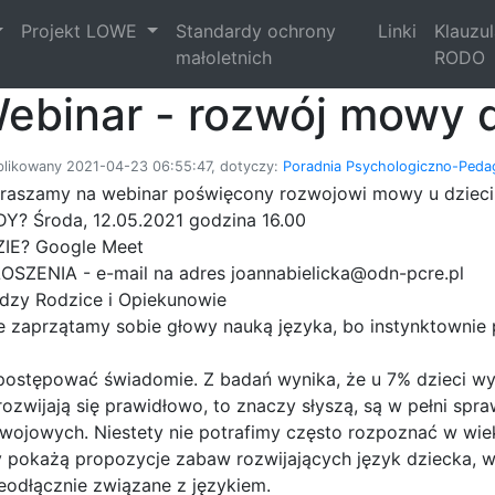
Projekt LOWE
Standardy ochrony
Linki
Klauzu
małoletnich
RODO
ebinar - rozwój mowy 
likowany 2021-04-23 06:55:47, dotyczy:
Poradnia Psychologiczno-Peda
raszamy na webinar poświęcony rozwojowi mowy u dzieci
DY? Środa, 12.05.2021 godzina 16.00
IE? Google Meet
OSZENIA - e-mail na adres joannabielicka@odn-pcre.pl
dzy Rodzice i Opiekunowie
ie zaprzątamy sobie głowy nauką języka, bo instynktownie
 postępować świadomie. Z badań wynika, że u 7% dzieci wy
rozwijają się prawidłowo, to znaczy słyszą, są w pełni sp
zwojowych. Niestety nie potrafimy często rozpoznać w wi
pokażą propozycje zabaw rozwijających język dziecka, w
ieodłącznie związane z językiem.