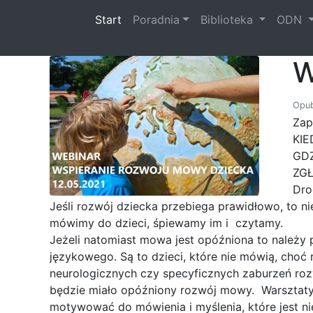
(current)
Start
Poradnia
Biblioteka
ODN
W
Opub
Zap
KIE
GDZ
ZGŁ
Dro
Jeśli rozwój dziecka przebiega prawidłowo, to n
mówimy do dzieci, śpiewamy im i czytamy.
Jeżeli natomiast mowa jest opóźniona to należy
językowego. Są to dzieci, które nie mówią, choć 
neurologicznych czy specyficznych zaburzeń ro
będzie miało opóźniony rozwój mowy. Warsztaty 
motywować do mówienia i myślenia, które jest n