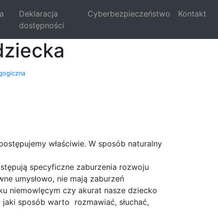
la
Deklaracja
Cyberbezpieczeństwo
Kontakt
dostępności
dziecka
gogiczna
 postępujemy właściwie. W sposób naturalny
stępują specyficzne zaburzenia rozwoju
rawne umysłowo, nie mają zaburzeń
eku niemowlęcym czy akurat nasze dziecko
 jaki sposób warto rozmawiać, słuchać,