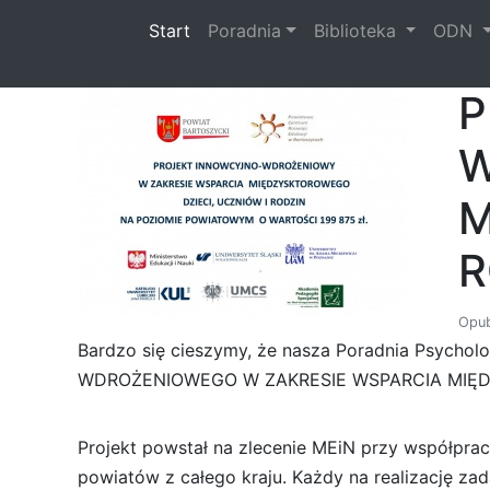
(current)
Start
Poradnia
Biblioteka
ODN
P
W
M
R
Opub
Bardzo się cieszymy, że nasza Poradnia Psycho
WDROŻENIOWEGO W ZAKRESIE WSPARCIA MIĘDZ
Projekt powstał na zlecenie MEiN przy współpra
powiatów z całego kraju. Każdy na realizację za