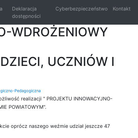
la
Deklaracja
Cyberbezpieczeństwo
Kontakt
dostępności
NO-WDROŻENIOWY
ZIECI, UCZNIÓW I
ogiczno-Pedagogiczna
 możliwość realizacji " PROJEKTU INNOWACYJNO-
MIE POWIATOWYM".
ekcie oprócz naszego weźmie udział jeszcze 47