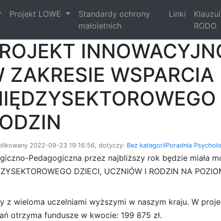
Projekt LOWE
Standardy ochrony
Linki
Klauzu
małoletnich
RODO
ROJEKT INNOWACYJ
 ZAKRESIE WSPARCIA
IĘDZYSEKTOROWEGO D
ODZIN
likowany 2022-09-23 19:16:56, dotyczy:
Bez kategorii
Poradnia Psychol
logiczno-Pedagogiczna przez najbliższy rok będzie miała
YSEKTOROWEGO DZIECI, UCZNIÓW I RODZIN NA POZIO
cy z wieloma uczelniami wyższymi w naszym kraju. W proj
dań otrzyma fundusze w kwocie: 199 875 zł.