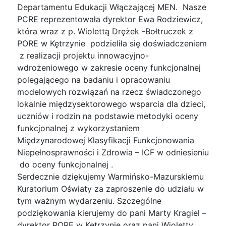
Departamentu Edukacji Włączającej MEN. Nasze
PCRE reprezentowała dyrektor Ewa
Rodziewicz,
która wraz z p. Wiolettą Drężek -Bołtruczek z
PORE w Kętrzynie podzieliła się doświadczeniem
z realizacji projektu innowacyjno-
wdrożeniowego w zakresie oceny funkcjonalnej
polegającego na badaniu i opracowaniu
modelowych rozwiązań na rzecz świadczonego
lokalnie międzysektorowego wsparcia dla dzieci,
uczniów i rodzin na podstawie metodyki oceny
funkcjonalnej z wykorzystaniem
Międzynarodowej Klasyfikacji Funkcjonowania
Niepełnosprawności i Zdrowia – ICF w odniesieniu
do oceny funkcjonalnej .
Serdecznie dziękujemy Warmińsko-Mazurskiemu
Kuratorium Oświaty za zaproszenie do udziału w
tym ważnym wydarzeniu. Szczególne
podziękowania kierujemy do pani Marty Kragiel –
dyrektor PORE w Kętrzynie oraz pani Wioletty