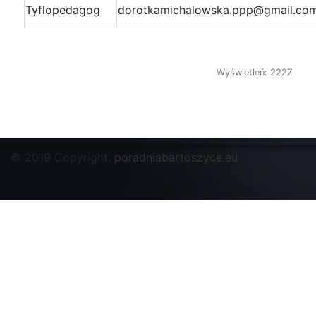
Tyflopedagog
dorotkamichalowska.ppp@gmail.co
Wyświetleń: 2227
© 2019 Copyright:
poradniabartoszyce.eu