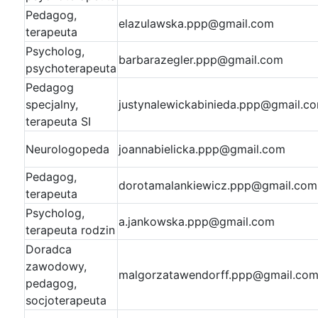
Pedagog,
elazulawska.ppp@gmail.com
terapeuta
Psycholog,
barbarazegler.ppp@gmail.com
psychoterapeuta
Pedagog
specjalny,
justynalewickabinieda.ppp@gmail.c
terapeuta SI
Neurologopeda
joannabielicka.ppp@gmail.com
Pedagog,
dorotamalankiewicz.ppp@gmail.com
terapeuta
Psycholog,
a.jankowska.ppp@gmail.com
terapeuta rodzin
Doradca
zawodowy,
malgorzatawendorff.ppp@gmail.co
pedagog,
socjoterapeuta