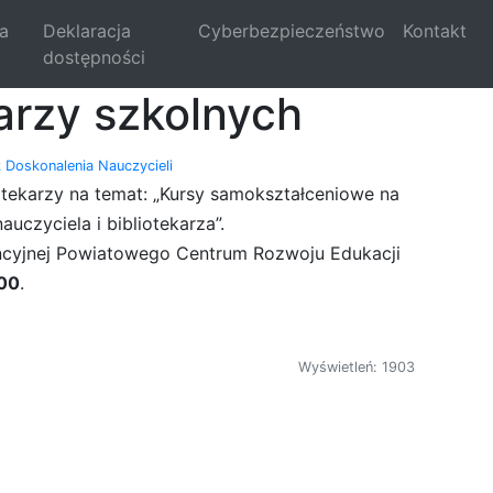
la
Deklaracja
Cyberbezpieczeństwo
Kontakt
dostępności
karzy szkolnych
 Doskonalenia Nauczycieli
iotekarzy na temat: „Kursy samokształceniowe na
uczyciela i bibliotekarza”.
encyjnej Powiatowego Centrum Rozwoju Edukacji
00
.
Wyświetleń: 1903