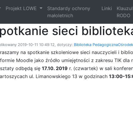
Projekt LOWE
Standardy ochrony
Linki
Klauzu
małoletnich
RODO
potkanie sieci bibliote
likowany 2019-10-11 10:49:12, dotyczy:
Biblioteka Pedagogiczna
Ośrodek
raszamy na spotkanie szkoleniowe sieci nauczycieli i bibl
tformie Moodle jako źródło umiejętności z zakresu TIK dla na
sztaty odbędą się
17.10. 2019
r. (czwartek) w sali konfer
artoszycach ul. Limanowskiego 13 w godzinach
13:00-15: