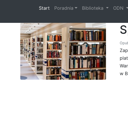
(current)
Start
Poradnia
Biblioteka
ODN
S
Opub
Zap
pla
War
w B