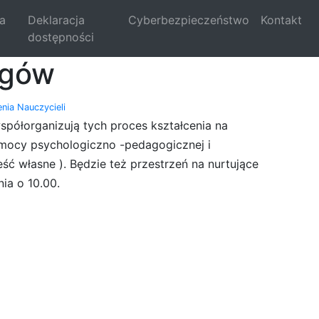
la
Deklaracja
Cyberbezpieczeństwo
Kontakt
dostępności
ogów
nia Nauczycieli
półorganizują tych proces kształcenia na
mocy psychologiczno -pedagogicznej i
ć własne ). Będzie też przestrzeń na nurtujące
ia o 10.00.