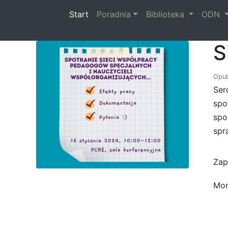
(current)
Start
Poradnia
Biblioteka
ODN
S
Opub
Ser
spo
spo
spr
Zap
Mon