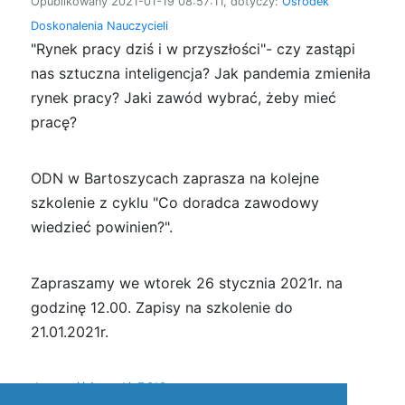
Opublikowany 2021-01-19 08:57:11, dotyczy:
Ośrodek
Doskonalenia Nauczycieli
"Rynek pracy dziś i w przyszłości"- czy zastąpi
nas sztuczna inteligencja? Jak pandemia zmieniła
rynek pracy? Jaki zawód wybrać, żeby mieć
pracę?
ODN w Bartoszycach zaprasza na kolejne
szkolenie z cyklu "Co doradca zawodowy
wiedzieć powinien?".
Zapraszamy we wtorek 26 stycznia 2021r. na
godzinę 12.00. Zapisy na szkolenie do
21.01.2021r.
https://tiny.pl/r53l8