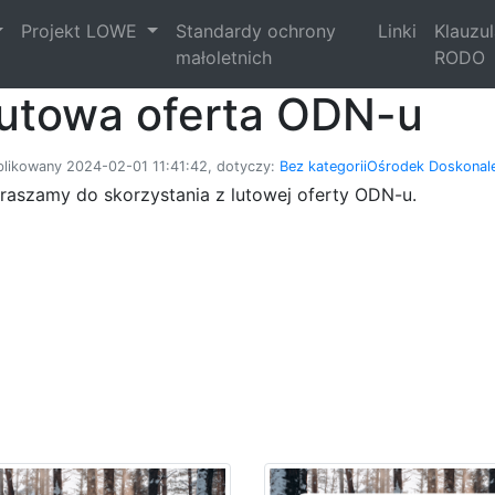
Projekt LOWE
Standardy ochrony
Linki
Klauzu
małoletnich
RODO
utowa oferta ODN-u
likowany 2024-02-01 11:41:42, dotyczy:
Bez kategorii
Ośrodek Doskonale
raszamy do skorzystania z lutowej oferty ODN-u.