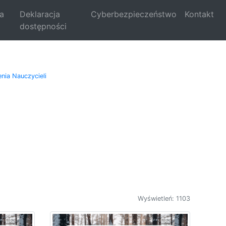
la
Deklaracja
Cyberbezpieczeństwo
Kontakt
dostępności
nia Nauczycieli
Wyświetleń: 1103