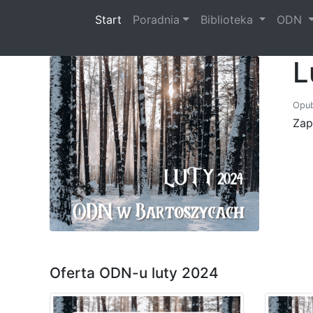
(current)
Start
Poradnia
Biblioteka
ODN
L
Opub
Zap
Oferta ODN-u luty 2024