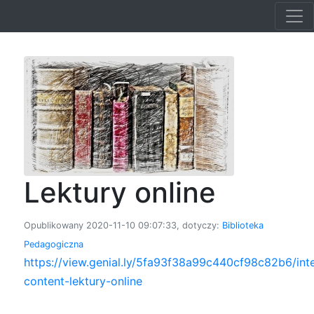
Lektury online
Opublikowany 2020-11-10 09:07:33, dotyczy:
Biblioteka
Pedagogiczna
https://view.genial.ly/5fa93f38a99c440cf98c82b6/inte
content-lektury-online