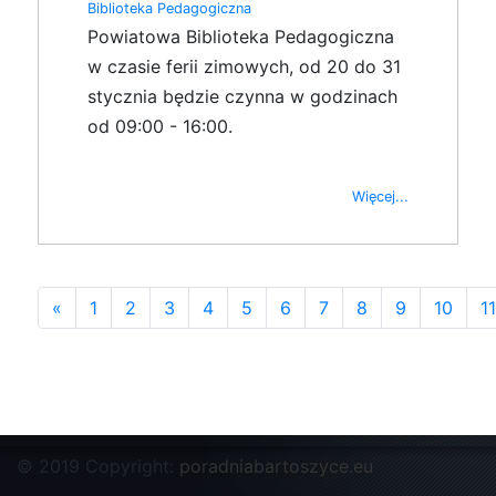
Biblioteka Pedagogiczna
Powiatowa Biblioteka Pedagogiczna
w czasie ferii zimowych, od 20 do 31
stycznia będzie czynna w godzinach
od 09:00 - 16:00.
Więcej...
«
1
2
3
4
5
6
7
8
9
10
11
© 2019 Copyright:
poradniabartoszyce.eu