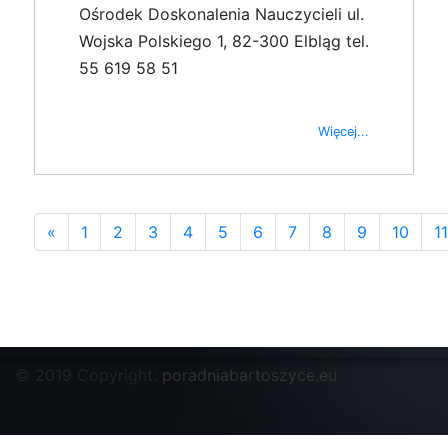
Ośrodek Doskonalenia Nauczycieli ul.
Wojska Polskiego 1, 82-300 Elbląg tel.
55 619 58 51
Więcej...
«
1
2
3
4
5
6
7
8
9
10
11
© 2019 Copyright:
poradniabartoszyce.eu