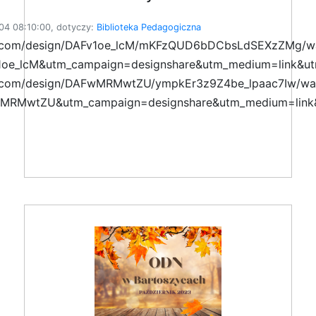
04 08:10:00, dotyczy:
Biblioteka Pedagogiczna
a.com/design/DAFv1oe_lcM/mKFzQUD6bDCbsLdSEXzZMg/w
1oe_lcM&utm_campaign=designshare&utm_medium=link&ut
a.com/design/DAFwMRMwtZU/ympkEr3z9Z4be_lpaac7Iw/wa
MRMwtZU&utm_campaign=designshare&utm_medium=link&