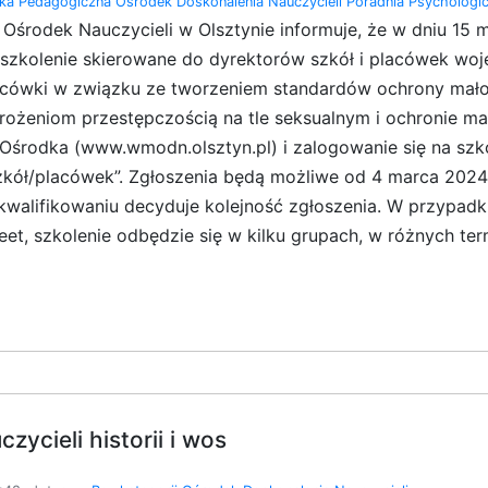
eka Pedagogiczna
Ośrodek Doskonalenia Nauczycieli
Poradnia Psychologi
środek Nauczycieli w Olsztynie informuje, że w dniu 15 ma
ne szkolenie skierowane do dyrektorów szkół i placówek 
cówki w związku ze tworzeniem standardów ochrony małolet
agrożeniom przestępczością na tle seksualnym i ochronie m
j Ośrodka (www.wmodn.olsztyn.pl) i zalogowanie się na szk
kół/placówek”. Zgłoszenia będą możliwe od 4 marca 2024 
kwalifikowaniu decyduje kolejność zgłoszenia. W przypadk
et, szkolenie odbędzie się w kilku grupach, w różnych ter
zycieli historii i wos