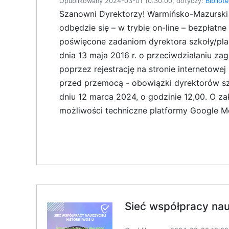
Opublikowany 2024-03-01 10:30:00, dotyczy:
Bibliot
Szanowni Dyrektorzy! Warmińsko-Mazurski O
odbędzie się – w trybie on-line – bezpłat
poświęcone zadaniom dyrektora szkoły/pla
dnia 13 maja 2016 r. o przeciwdziałaniu z
poprzez rejestrację na stronie internetowe
przed przemocą - obowiązki dyrektorów sz
dniu 12 marca 2024, o godzinie 12,00. O za
możliwości techniczne platformy Google Me
Sieć współpracy nauc