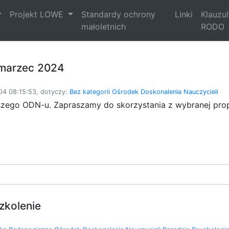
Projekt LOWE
Standardy ochrony
Linki
Klauzu
małoletnich
RODO
marzec 2024
4 08:15:53, dotyczy:
Bez kategorii
Ośrodek Doskonalenia Nauczycieli
zego ODN-u. Zapraszamy do skorzystania z wybranej propo
zkolenie