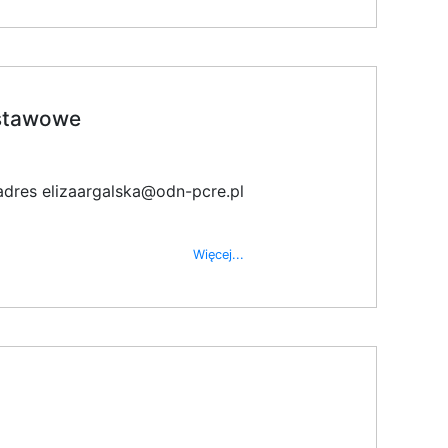
dstawowe
adres elizaargalska@odn-pcre.pl
Więcej...